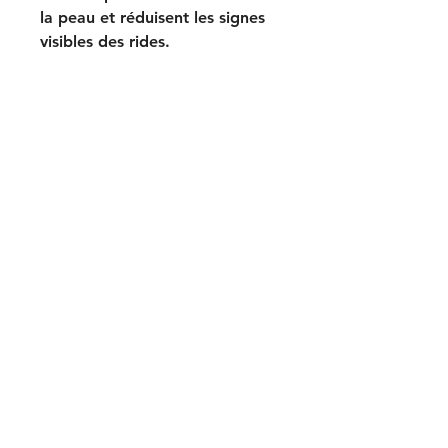
la peau et réduisent les signes
visibles des rides.
Skinz Esthetique
© 2023 par Skinz Esthétique
Adresse: 803 Boulevard Du Curé-
Labelle, Blainville, J7C 3P5
450-975-1333
contact@salonskinz.com