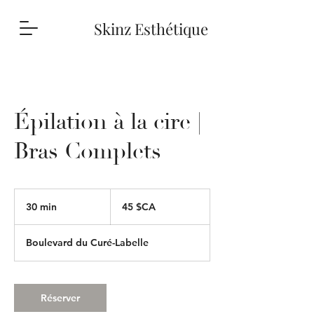
Skinz Esthétique
Épilation à la cire |
Bras Complets
45
dollars
30 min
3
45 $CA
canadiens
0
m
Boulevard du Curé-Labelle
i
n
Réserver