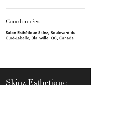
Coordonnées
Salon Esthétique Skinz, Boulevard du
Curé-Labelle, Blainville, QC, Canada
Skinz Esthetique
© 2023 par Skinz Esthétique
Adresse: 803 Boulevard Du Curé-
Labelle, Blainville, J7C 3P5