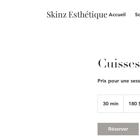
Skinz Esthétique
Accueil
So
Cuisses
Prix pour une ses
180
dollars
30 min
3
180 
canadiens
0
m
i
Réserver
n