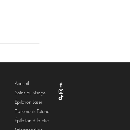
Accueil
Soins du visage
Épilation Laser
Traitements Fotona
Épilation à la cire
Microneedling