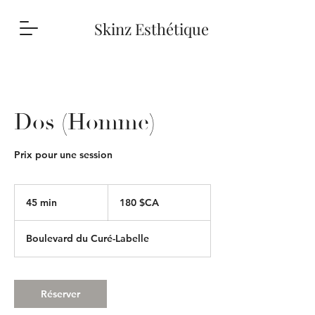
Skinz Esthétique
Dos (Homme)
Prix pour une session
180
dollars
45 min
4
180 $CA
canadiens
5
m
Boulevard du Curé-Labelle
i
n
Réserver