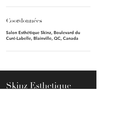
Coordonnées
Salon Esthétique Skinz, Boulevard du
Curé-Labelle, Blainville, QC, Canada
Skinz Esthetique
© 2023 par Skinz Esthétique
Adresse: 803 Boulevard Du Curé-
Labelle, Blainville, J7C 3P5