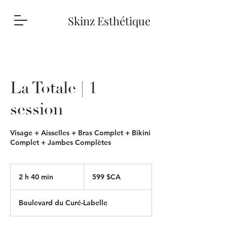
Skinz Esthétique
La Totale | 1
session
Visage + Aisselles + Bras Complet + Bikini
Complet + Jambes Complètes
599
dollars
2 h 40 min
2
599 $CA
canadiens
h
4
Boulevard du Curé-Labelle
0
m
i