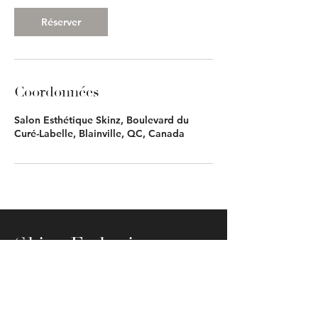
n
Réserver
Coordonnées
Salon Esthétique Skinz, Boulevard du
Curé-Labelle, Blainville, QC, Canada
Skinz Esthetique
© 2023 par Skinz Esthétique
Adresse: 803 Boulevard Du Curé-