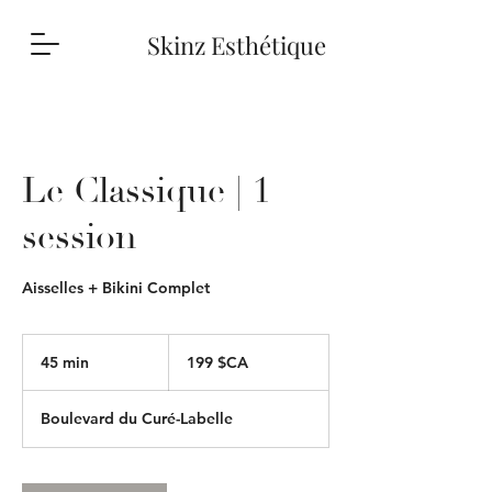
Skinz Esthétique
Le Classique | 1
session
Aisselles + Bikini Complet
199
dollars
45 min
4
199 $CA
canadiens
5
m
Boulevard du Curé-Labelle
i
n