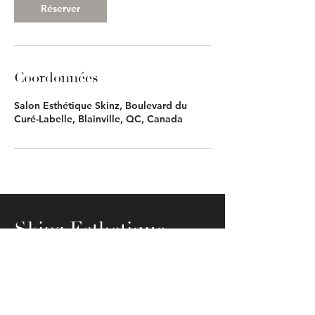
Réserver
Coordonnées
Salon Esthétique Skinz, Boulevard du
Curé-Labelle, Blainville, QC, Canada
Skinz Esthetique
© 2023 par Skinz Esthétique
Adresse: 803 Boulevard Du Curé-