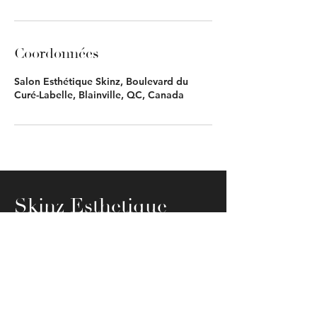
Coordonnées
Salon Esthétique Skinz, Boulevard du
Curé-Labelle, Blainville, QC, Canada
Skinz Esthetique
© 2023 par Skinz Esthétique
Adresse: 803 Boulevard Du Curé-
Labelle, Blainville, J7C 3P5