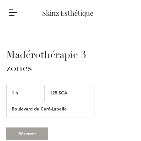
Skinz Esthétique
Madérothérapie 3
zones
125
dollars
1 h
1
125 $CA
canadiens
Boulevard du Curé-Labelle
Réserver